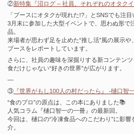
②
新特集『沼ログ – 社員、それぞれのオタクイ
「ブースにオタクが現れた!?」とSNSでも注
3月末に参加した大型イベントで、思わぬ形で
品。
来場者が思わず足を止めた“推し活”風の展示
ブースをレポートしています。
さらに、社員の趣味を深掘りする新コンテンツ 
食だけじゃない“好きの世界”が広がります。
—
③
『世界がもし100人の村だったら』 -樋口智一
“食のプロ”の原点は、この本にありました📚
人気コラム『樋口智一の一冊』の最新回。
今回は、樋口の“冷凍食品へのこだわり”に影響
介。