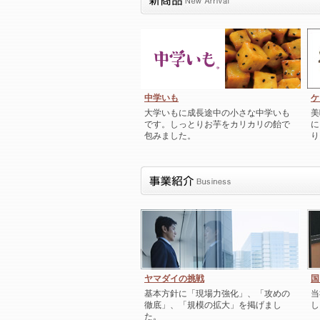
中学いも
ケ
大学いもに成長途中の小さな中学いも
美
です。しっとりお芋をカリカリの飴で
に
包みました。
り
ヤマダイの挑戦
国
基本方針に「現場力強化」、「攻めの
当
徹底」、「規模の拡大」を掲げまし
し
た。