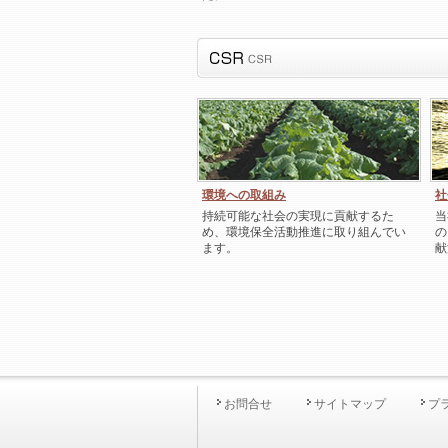
環境への取組み
社
持続可能な社会の実現に貢献するた
当
め、環境保全活動推進に取り組んでい
の
ます。
献
お問合せ
サイトマップ
プ