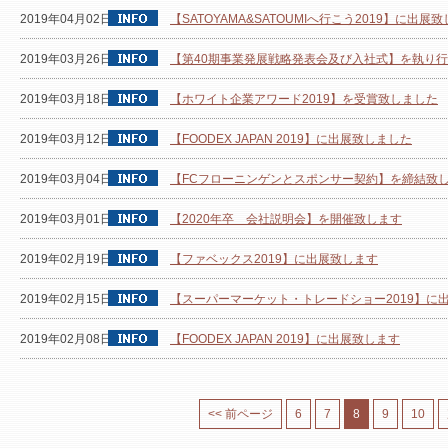
2019年04月02日
【SATOYAMA&SATOUMIへ行こう2019】に出展
2019年03月26日
【第40期事業発展戦略発表会及び入社式】を執り
2019年03月18日
【ホワイト企業アワード2019】を受賞致しました
2019年03月12日
【FOODEX JAPAN 2019】に出展致しました
2019年03月04日
【FCフローニンゲンとスポンサー契約】を締結致
2019年03月01日
【2020年卒 会社説明会】を開催致します
2019年02月19日
【ファベックス2019】に出展致します
2019年02月15日
【スーパーマーケット・トレードショー2019】に
2019年02月08日
【FOODEX JAPAN 2019】に出展致します
<< 前ページ
6
7
8
9
10