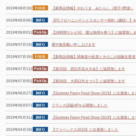
2019年08月16日
【新商品情報】やわうま みたらし（団子+野菜）
2019年08月06日
【FCフローニンゲンとスポンサー契約（継続）】
2019年08月01日
【24時間テレビ42 愛は地球を救う】に協賛致し
2019年07月23日
暑中御見舞い申し上げます
2019年07月19日
【新商品情報】関東産小松菜ときのこの胡麻生姜浸
2019年07月11日
【第32回 四日市花火大会】に協賛致します
2019年07月05日
【第56回 大四日市まつり】に協賛致します
2019年06月27日
【Summer Fancy Food Show 2019】に出展致し
2019年06月07日
フランス語版HPを公開致しました
2019年05月31日
【Summer Fancy Food Show 2019】に出展致し
2019年04月19日
【ファベックス2019】に出展致しました